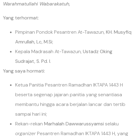
Warahmatullahi Wabarakatuh,
Yang terhormat:
Pimpinan Pondok Pesantren At-Tawazun,
KH. Musyfiq
Amrullah, Lc, M.Si
;
Kepala Madrasah At-Tawazun,
Ustadz Oking
Sudrajat, S. Pd. I
.
Yang saya hormati:
Ketua Panitia Pesantren Ramadhan IKTAPA 1443 H
beserta segenap jajaran panitia yang senantiasa
membantu hingga acara berjalan lancar dan tertib
sampai hari ini;
Rekan-rekan
Marhalah Dawwarussyamsi
selaku
organizer
Pesantren Ramadhan IKTAPA 1443 H, yang