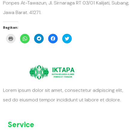
Ponpes At-Tawazun, Jl. Sirnaraga RT 03/01 Kalijati, Subang,
Jawa Barat. 41271.
Bagikan:
Klik
Klik
Klik
Klik
Klik
untuk
untuk
untuk
untuk
untuk
mencetak(Membuka
berbagi
berbagi
membagikan
berbagi
di
di
di
di
pada
jendela
WhatsApp(Membuka
Telegram(Membuka
Facebook(Membuka
Twitter(Membuka
yang
di
di
di
di
baru)
jendela
jendela
jendela
jendela
yang
yang
yang
yang
baru)
baru)
baru)
baru)
Lorem ipsum dolor sit amet, consectetur adipiscing elit,
sed do eiusmod tempor incididunt ut labore et dolore.
Service